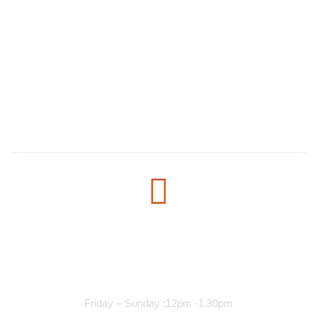
Delivery Services
1304 E Lake St, Minneapolis, MN 55407, United States
salmanmohamed2030@hotmail.com
+1 612-615-7073
Opening Time
Lunch Services
Friday – Sunday :12pm -1.30pm