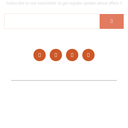
Subscribe to our newsletter to get regular update about offers !!
Copyright © 2025 Hufan Restaurants. All rights reserved.
Topgenlead