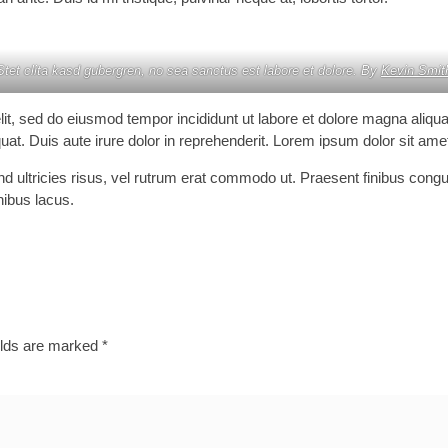
Stet clita kasd gubergren, no sea sanctus est labore et dolore. By
Kevin Smit
lit, sed do eiusmod tempor incididunt ut labore et dolore magna aliqu
t. Duis aute irure dolor in reprehenderit. Lorem ipsum dolor sit amet,
fend ultricies risus, vel rutrum erat commodo ut. Praesent finibus c
nibus lacus.
elds are marked
*