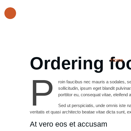
Our Phone Number :
+1 612-615-7073
Ordering fo
Home
P
roin faucibus nec mauris a sodales, 
sollicitudin, ipsum eget blandit pulvin
porttitor eu, consequat vitae, eleifend 
Sed ut perspiciatis, unde omnis iste 
veritatis et quasi architecto beatae vitae dicta sunt, e
At vero eos et accusam