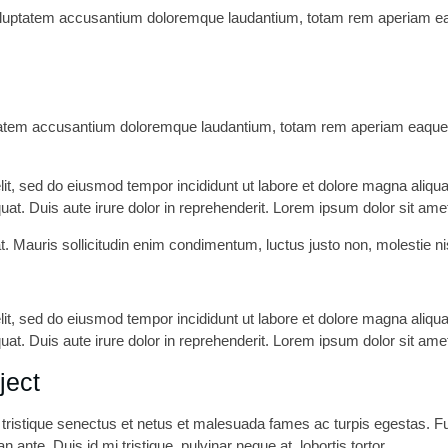
voluptatem accusantium doloremque laudantium, totam rem aperiam eaqu
ptatem accusantium doloremque laudantium, totam rem aperiam eaque ips
lit, sed do eiusmod tempor incididunt ut labore et dolore magna aliqu
t. Duis aute irure dolor in reprehenderit. Lorem ipsum dolor sit amet,
. Mauris sollicitudin enim condimentum, luctus justo non, molestie ni
lit, sed do eiusmod tempor incididunt ut labore et dolore magna aliqu
t. Duis aute irure dolor in reprehenderit. Lorem ipsum dolor sit amet,
ject
ristique senectus et netus et malesuada fames ac turpis egestas. Fusce
te. Duis id mi tristique, pulvinar neque at, lobortis tortor.