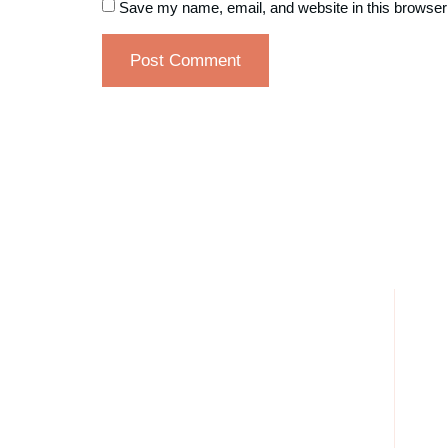
Save my name, email, and website in this browser 
Delivery Services
Lu
1304 E Lake St, Minneapolis, MN 55407, United