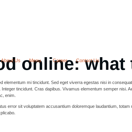
od online: what 
About Us
Menu
Career
Contact Us
sed elementum mi tincidunt. Sed eget viverra egestas nisi in conseq
ar. Integer tincidunt. Cras dapibus. Vivamus elementum semper nisi. Ae
ac, enim.
natus error sit voluptatem accusantium doloremque laudantium, totam 
xplicabo.