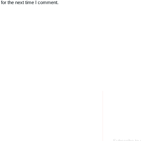
for the next time I comment.
Opening Time
Su
nch Services
Subscribe to 