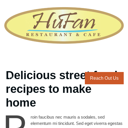
Delicious street food
Reach Out Us
recipes to make
home
P
roin faucibus nec mauris a sodales, sed
elementum mi tincidunt. Sed eget viverra egestas