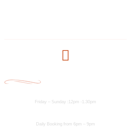
1304 E Lake St, Minneapolis, MN 55407, United States
salmanmohamed2030@hotmail.com
+1 612-615-7073
Opening Time
Lunch Services
Friday – Sunday :12pm -1.30pm
Dinner Services
Daily Booking from 6pm – 9pm